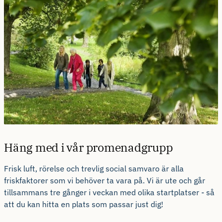
Häng med i vår promenadgrupp
Frisk luft, rörelse och trevlig social samvaro är alla
friskfaktorer som vi behöver ta vara på. Vi är ute och går
tillsammans tre gånger i veckan med olika startplatser - så
att du kan hitta en plats som passar just dig!