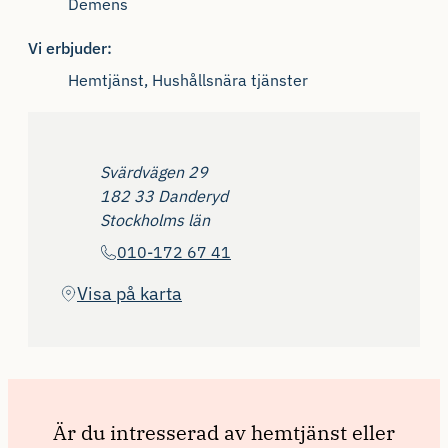
Demens
Vi erbjuder:
Hemtjänst, Hushållsnära tjänster
Adress
Svärdvägen 29
182 33 Danderyd
Stockholms län
Telefon
010-172 67 41
(Öppnas i ny flik)
Visa på karta