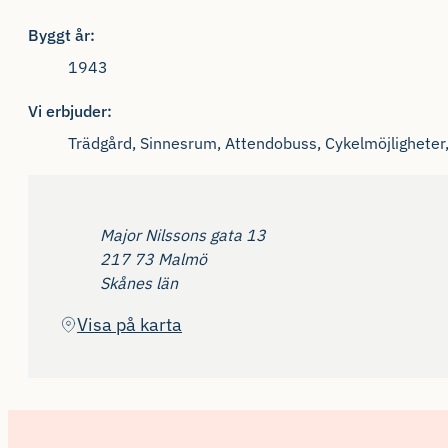
Byggt år:
1943
Vi erbjuder:
Trädgård, Sinnesrum, Attendobuss, Cykelmöjligheter
Adress
Major Nilssons gata 13
217 73 Malmö
Skånes län
(Öppnas i ny flik)
Visa på karta