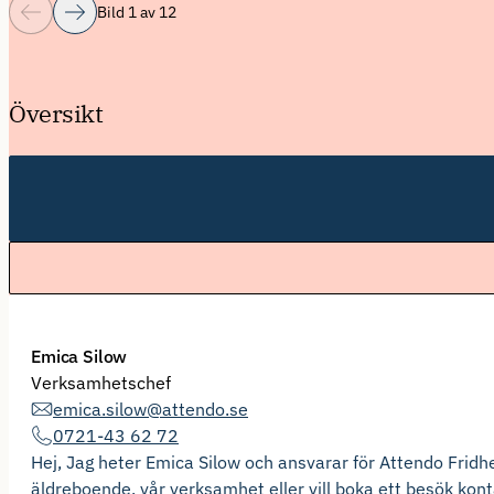
Bild 1 av 12
Översikt
Emica Silow
Verksamhetschef
emica.silow@attendo.se
0721-43 62 72
Hej, Jag heter Emica Silow och ansvarar för Attendo Fridh
äldreboende, vår verksamhet eller vill boka ett besök kont