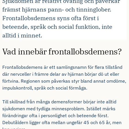
Sjukdomen är relativt ovanlig och påverkar
främst hjärnans pann‑ och tinninglober.
Frontallobsdemens syns ofta först i
beteende, språk och social funktion, inte
alltid i minnet.
Vad innebär frontallobsdemens?
Frontallobsdemens är ett samlingsnamn för flera tillstånd
där nervceller i främre delar av hjärnan börjar dö ut eller
förtvina. Regionen som påverkas styr bland annat omdöme,
impulskontroll, språk och social förmåga.
Till skillnad från många demensformer börjar inte alltid
sjukdomen med tydliga minnesproblem. Istället märks
förändringar ofta i personlighet och beteende först.
Debutåldern ligger ofta mellan ungefär 45 och 65 år, men