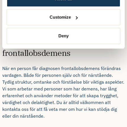
beteendestöd, språkstöd och omsorgsanpassning. Att ha
en trygg, strukturerad vardag och god kommunikation blir
extra viktigt. Vi arbetar med individanpassat stöd och
Customize
trygga miljöer för personer med frontallobsdemens.
Deny
Så är det att leva med
frontallobsdemens
När en person får diagnosen frontallobsdemens förändras
vardagen. Både för personen själv och för närstående.
Tydlig struktur, omtanke och förståelse blir viktiga aspekter.
Vi som arbetar med personer som har demens, har lång
erfarenhet och använder metoder för att skapa trygghet,
värdighet och delaktighet. Du är alltid välkommen att
kontakta oss för att få veta mer om hur vi kan stödja dig
eller din närstående.