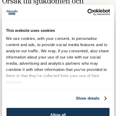
Orsak till sjukdomen och
ärftlighet
Det är inte helt klart varför frontallobsdemens uppstår. Det
finns koppling till felaktiga proteiner i nervceller (till
This website uses cookies
exempel tau och TDP‑43) och ibland är sjukdomen ärftlig. I
We use cookies, with your consent, to personalise
vissa fall finns en genetisk mutation som förklarar
content and ads, to provide social media features and to
sjukdomen, medan i andra fall är miljöfaktorer och livsstil
analyse our traffic. We may, if you consented, also share
betydande.
information about your use of our site with our social
media, advertising and analytics partners who may
combine it with other information that you’ve provided to
Behandling och stöd
them or that they’ve collected from your use of their
services.
Tyvärr finns idag ingen behandling som kan bota
frontallobsdemens eller stoppa sjukdomen helt.
Show details
Behandlingen fokuserar därför på att lindra symtom, ge
stöd i vardagen och anpassa miljö och kommunikation efter
personens behov. Det kan exempelvis handla om
Allow all