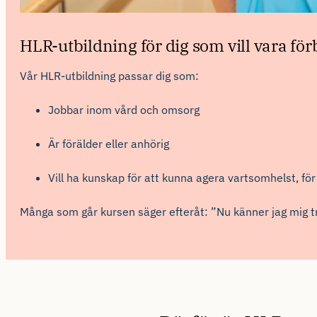
HLR-utbildning för dig som vill vara fö
Vår HLR-utbildning
passar dig som:
Jobbar
inom
vård
och
omsorg
Ä
r
förälder eller anhörig
Vill ha kunskap för att kunna agera vartsomhelst, f
Många
som
går
kursen
säger
efteråt: ”Nu
känner jag mig
t