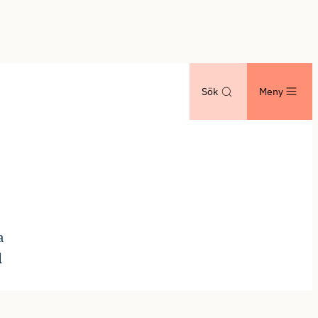
Sök
Meny
a
d