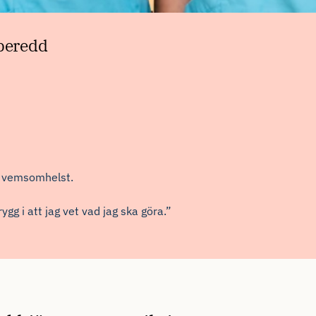
rberedd
ör vemsomhelst.
rygg
i
att jag vet vad jag ska göra
.”