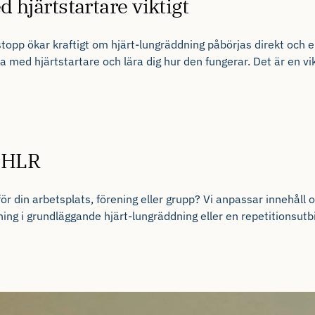
 hjärtstartare viktigt
stopp
ökar
kraftigt
om
hjärt-lungräddning
påbörjas
direkt
och
e
na
med
hjärtstartare
och
lära
dig
hur
den
fungerar
.
Det
är
en
vi
i HLR
ör din
arbetsplats
,
förening
eller
grupp
? Vi
anpassar
innehåll
o
ning i
grundläggande
hjärt-lungräddning
eller
en
repetition
sutb