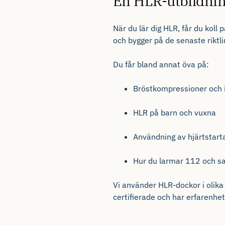
En HLR-utbildnin
När du lär dig HLR, får du koll 
och
bygger
på de senaste
riktl
Du får bland annat
öva
på
:
Bröstkompressioner
och
HLR på barn och
vuxna
Användning av hjärtstart
Hur du larmar 112 och
s
Vi använder HLR-dockor
i
olika
certifierade
och
har
erfarenhet