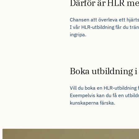
Därför är HLR med
Chansen
att
överleva
ett
hjärt
I
vår
HLR-
utbildning
får
du
trä
ingripa
.
Boka utbildning 
Vill du
boka
en
HLR-
utbildning
f
Exempelvis
kan du få en utbild
kunskaperna färska
.