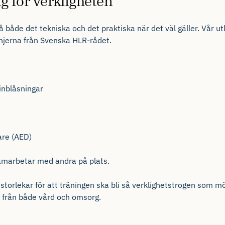
g för verkligheten
på både det tekniska och det praktiska när det väl gäller. Vår ut
injerna
från Svenska HLR-rådet
.
inblåsningar
are (AED)
amarbetar med andra
på plats.
storlekar för att
träningen ska bli
så
verklighetstrogen
som
mö
från
både
vård
och
omsorg
.