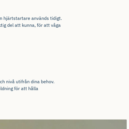
n
hjärtstartare
används
tidigt
.
kti
g
del
att
kunna
,
för
att
våga
ch
nivå
utifrån
dina
behov
.
ildning
f
ö
r att hålla