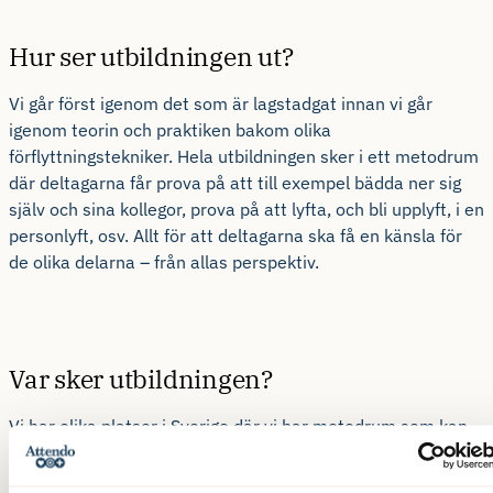
Hur ser utbildningen ut?
Vi går först igenom det som är lagstadgat innan vi går
igenom teorin och praktiken bakom olika
förflyttningstekniker. Hela utbildningen sker i ett metodrum
där deltagarna får prova på att till exempel bädda ner sig
själv och sina kollegor, prova på att lyfta, och bli upplyft, i en
personlyft, osv. Allt för att deltagarna ska få en känsla för
de olika delarna – från allas perspektiv.
Var sker utbildningen?
Vi har olika platser i Sverige där vi har metodrum som kan
stå till utbildningens förfogande. Om ni befinner er på en
plats där vi inte har ett metodrum så har vi andra