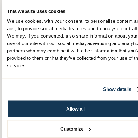
Attendoverksamheter som vi kan bjuda in till. Kontakta oss
för mer information.
This website uses cookies
We use cookies, with your consent, to personalise content a
ads, to provide social media features and to analyse our traff
We may, if you consented, also share information about your
Hur lång är utbildningen?
use of our site with our social media, advertising and analyti
partners who may combine it with other information that you’
Utbildningen är vanligtvis uppdelad i två block, totalt 4-6
provided to them or that they’ve collected from your use of th
timmar.
services.
Show details
Vad är skillnaden på Attendo och andra?
Allow all
Attendo-personalen som håller i utbildningarna är både
utbildade och arbetar i våra vårdverksamheter. Vilket gör
att de vet hur verkligheten ser ut för vårdpersonal, och vilka
Customize
scenarier man kan ställas inför. Vi har även format vår