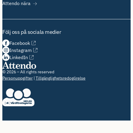
Attendo nära
Följ oss på sociala medier
Facebook
Instagram
LinkedIn
© 2026 – All rights reserved
Personuppgifter
Tillgänglighetsredogörelse