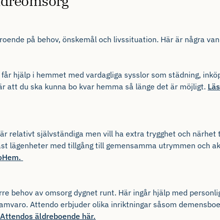
äldreomsorg
roende på behov, önskemål och livssituation. Här är några van
 får hjälp i hemmet med vardagliga sysslor som städning, inkö
är att du ska kunna bo kvar hemma så länge det är möjligt.
Läs
r relativt självständiga men vill ha extra trygghet och närhet t
st lägenheter med tillgång till gemensamma utrymmen och akt
doHem.
re behov av omsorg dygnet runt. Här ingår hjälp med personlig
samvaro. Attendo erbjuder olika inriktningar såsom demensboe
Attendos äldreboende här.