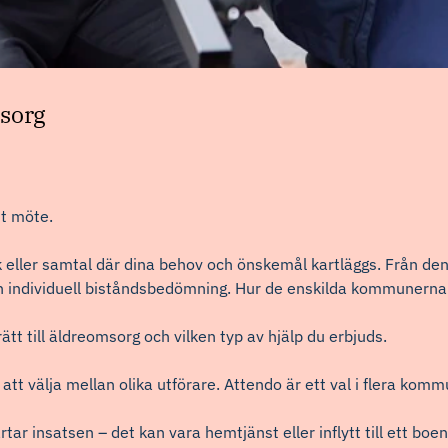
msorg
t möte.
ller samtal där dina behov och önskemål kartläggs. Från den 1
n individuell biståndsbedömning. Hur de enskilda kommunerna 
t till äldreomsorg och vilken typ av hjälp du erbjuds.
tt välja mellan olika utförare.
Attendo är ett val i flera komm
rtar insatsen – det kan vara hemtjänst eller inflytt till ett boe