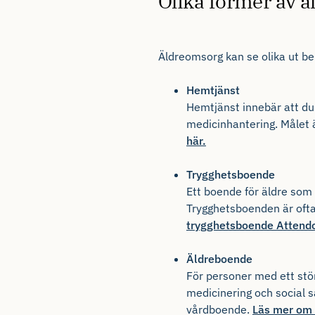
Olika former av 
Äldreomsorg kan se olika ut be
Hemtjänst
Hemtjänst innebär att du
medicinhantering. Målet 
här.
Trygghetsboende
Ett boende för äldre som ä
Trygghetsboenden är ofta
trygghetsboende Atten
Äldreboende
För personer med ett stör
medicinering och social 
vårdboende.
Läs mer om 