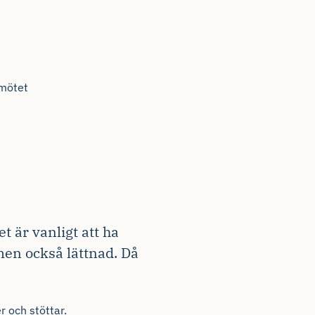
 mötet
 är vanligt att ha
 men också lättnad. Då
 och stöttar.