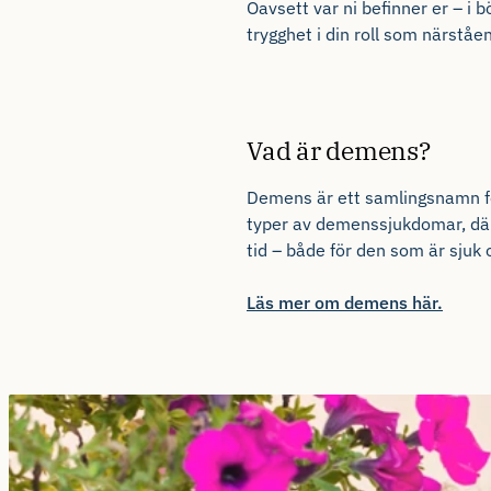
Oavsett var ni befinner er – i b
trygghet i din roll som närståe
Vad är demens?
Demens är ett samlingsnamn fö
typer av demenssjukdomar, där
tid – både för den som är sjuk 
Läs mer om demens här.