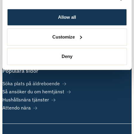
Nära Vård
Allow all
Övrig information
Customize
Om Attendo
Kontakt
Jobba hos oss
Deny
Populära sidor
Söka plats på äldreboende
Så ansöker du om hemtjänst
Hushållsnära tjänster
Attendo nära