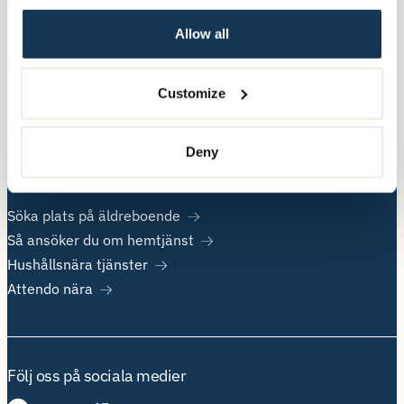
Allow all
Övrig information
Om Attendo
Customize
Kontakt
Jobba hos oss
Deny
Populära sidor
Söka plats på äldreboende
Så ansöker du om hemtjänst
Hushållsnära tjänster
Attendo nära
Följ oss på sociala medier