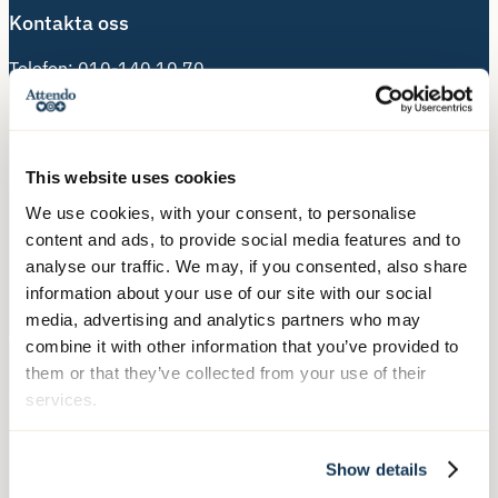
Kontakta oss
Telefon:
010-140 10 70
Besöksadress:
Hälsingegatan 49
113 31 Stockholm
This website uses cookies
We use cookies, with your consent, to personalise
Postadress:
content and ads, to provide social media features and to
Box 3020, 103 61 Stockholm
analyse our traffic. We may, if you consented, also share
information about your use of our site with our social
media, advertising and analytics partners who may
Våra tjänster
combine it with other information that you’ve provided to
them or that they’ve collected from your use of their
Äldreboende
services.
Hemtjänst
Hushållsnära tjänster
Show details
Nära Vård