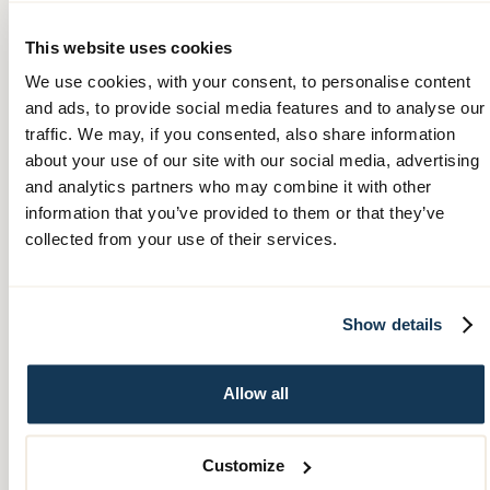
This website uses cookies
We use cookies, with your consent, to personalise content
and ads, to provide social media features and to analyse our
traffic. We may, if you consented, also share information
about your use of our site with our social media, advertising
and analytics partners who may combine it with other
information that you’ve provided to them or that they’ve
collected from your use of their services.
God och näringsrik mat
Show details
Måltiden är en viktig del av dagen som vi
gärna gör lite extra trevlig.
Allow all
Vi är måna om att erbjuda god och näringsrik mat i en
trevlig och harmonisk miljö och har därför ett särskilt
Customize