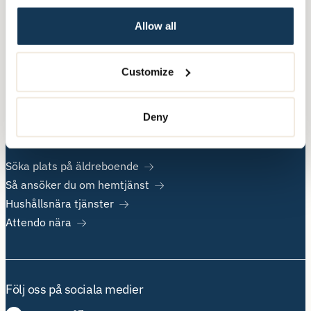
Allow all
Övrig information
Om Attendo
Customize
Kontakt
Jobba hos oss
Deny
Populära sidor
Söka plats på äldreboende
Så ansöker du om hemtjänst
Hushållsnära tjänster
Attendo nära
Följ oss på sociala medier