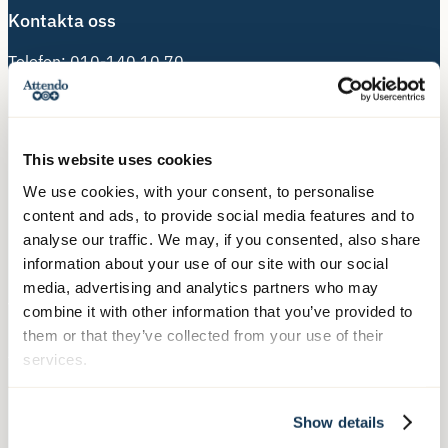
Kontakta oss
Telefon:
010-140 10 70
Besöksadress:
Hälsingegatan 49
113 31 Stockholm
This website uses cookies
We use cookies, with your consent, to personalise
Postadress:
content and ads, to provide social media features and to
Box 3020, 103 61 Stockholm
analyse our traffic. We may, if you consented, also share
information about your use of our site with our social
media, advertising and analytics partners who may
Våra tjänster
combine it with other information that you’ve provided to
them or that they’ve collected from your use of their
Äldreboende
services.
Hemtjänst
Hushållsnära tjänster
Show details
Nära Vård