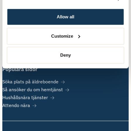
Nära Vård
Allow all
Övrig information
Customize
Om Attendo
Kontakt
Jobba hos oss
Deny
Populära sidor
Söka plats på äldreboende
Så ansöker du om hemtjänst
Hushållsnära tjänster
Attendo nära