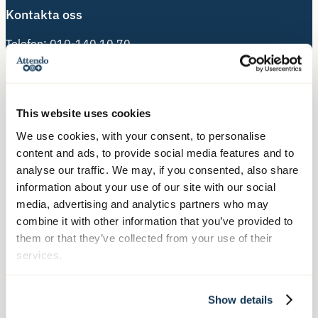
Kontakta oss
Telefon:
010-140 10 70
Besöksadress:
Hälsingegatan 49
113 31 Stockholm
This website uses cookies
We use cookies, with your consent, to personalise
Postadress:
content and ads, to provide social media features and to
Box 3020, 103 61 Stockholm
analyse our traffic. We may, if you consented, also share
information about your use of our site with our social
media, advertising and analytics partners who may
Våra tjänster
combine it with other information that you’ve provided to
them or that they’ve collected from your use of their
Äldreboende
services.
Hemtjänst
Hushållsnära tjänster
Show details
Nära Vård