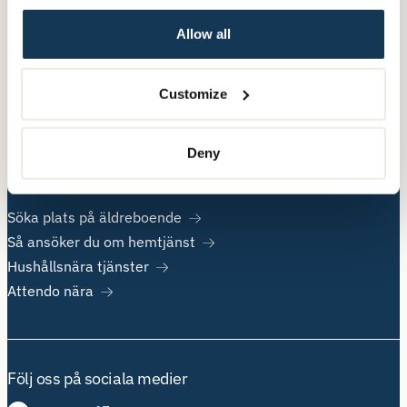
Allow all
Övrig information
Om Attendo
Customize
Kontakt
Jobba hos oss
Deny
Populära sidor
Söka plats på äldreboende
Så ansöker du om hemtjänst
Hushållsnära tjänster
Attendo nära
Följ oss på sociala medier