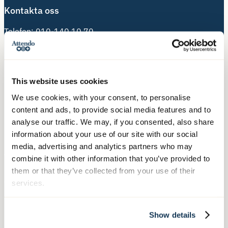
Kontakta oss
Telefon:
010-140 10 70
Besöksadress:
Hälsingegatan 49
113 31 Stockholm
This website uses cookies
We use cookies, with your consent, to personalise
Postadress:
content and ads, to provide social media features and to
Box 3020, 103 61 Stockholm
analyse our traffic. We may, if you consented, also share
information about your use of our site with our social
media, advertising and analytics partners who may
Våra tjänster
combine it with other information that you’ve provided to
them or that they’ve collected from your use of their
Äldreboende
services.
Hemtjänst
Hushållsnära tjänster
Show details
Nära Vård