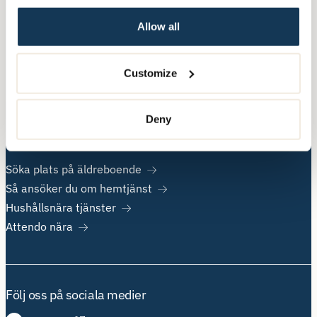
Allow all
Övrig information
Om Attendo
Customize
Kontakt
Jobba hos oss
Deny
Populära sidor
Söka plats på äldreboende
Så ansöker du om hemtjänst
Hushållsnära tjänster
Attendo nära
Följ oss på sociala medier