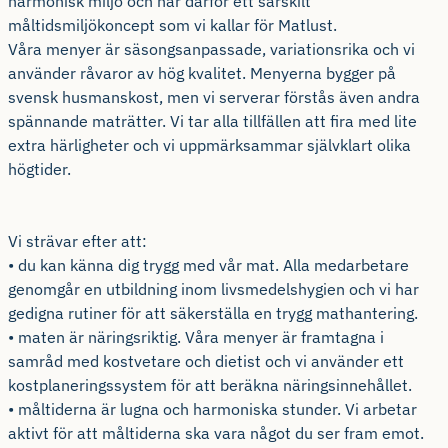
harmonisk miljö och har därför ett särskilt
måltidsmiljökoncept som vi kallar för Matlust.
Våra menyer är säsongsanpassade, variationsrika och vi
använder råvaror av hög kvalitet. Menyerna bygger på
svensk husmanskost, men vi serverar förstås även andra
spännande maträtter. Vi tar alla tillfällen att fira med lite
extra härligheter och vi uppmärksammar självklart olika
högtider.
Vi strävar efter att:
• du kan känna dig trygg med vår mat. Alla medarbetare
genomgår en utbildning inom livsmedelshygien och vi har
gedigna rutiner för att säkerställa en trygg mathantering.
• maten är näringsriktig. Våra menyer är framtagna i
samråd med kostvetare och dietist och vi använder ett
kostplaneringssystem för att beräkna näringsinnehållet.
• måltiderna är lugna och harmoniska stunder. Vi arbetar
aktivt för att måltiderna ska vara något du ser fram emot.