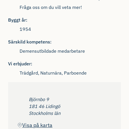
Fråga oss om du vill veta mer!
Byggt år:
1954
Särskild kompetens:
Demensutbildade medarbetare
Vi erbjuder:
Trädgård, Naturnära, Parboende
Adress
Björnbo 9
181 46 Lidingö
Stockholms län
(Öppnas i ny flik)
Visa på karta