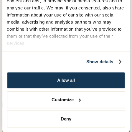
content and ads, to provide social media features and to
Samtliga av våra lägenheter har trygghetslarm och
analyse our traffic. We may, if you consented, also share
omvårdnadspersonal finns tillgänglig dygnet runt.
information about your use of our site with our social
Sjuksköterska finns på plats sju dagar i veckan.
media, advertising and analytics partners who may
combine it with other information that you’ve provided to
Det är lätt att umgås och här blir alla sedda. Närheten till
them or that they’ve collected from your use of their
naturen gör att alla lägenheter har grönskande utsikt. Vi har
services.
flera grönskande terrasser där vi ofta intar både, fika,
måltider och har musikunderhållning.
Följ oss på Instagram
Show details
Allow all
Customize
Deny