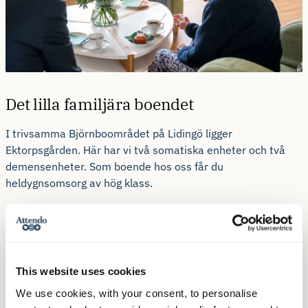
Det lilla familjära boendet
I trivsamma Björnboområdet på Lidingö ligger
Ektorpsgården. Här har vi två somatiska enheter och två
demensenheter. Som boende hos oss får du
heldygnsomsorg av hög klass.
Ektorpsgården består av 35 lägenheter fördelade på fyra
enheter. Du bor i egen lägenhet med badrum. Lägenheterna
är ljusa och hemtrevliga, vissa med burspråk och balkong
eller egen terrass. Samtliga allmänna utrymmen och
This website uses cookies
lägenheter är omålade under 2022.
We use cookies, with your consent, to personalise