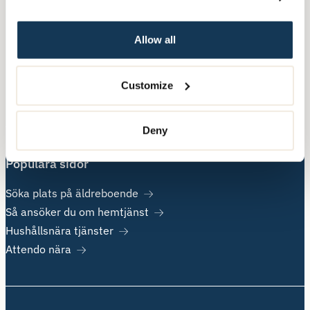
Nära Vård
Allow all
Övrig information
Customize
Om Attendo
Kontakt
Jobba hos oss
Deny
Populära sidor
Söka plats på äldreboende
Så ansöker du om hemtjänst
Hushållsnära tjänster
Attendo nära