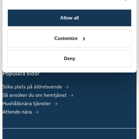
Nära Vård
Allow all
Övrig information
Customize
Om Attendo
Kontakt
Jobba hos oss
Deny
Populära sidor
Söka plats på äldreboende
Så ansöker du om hemtjänst
Hushållsnära tjänster
Attendo nära