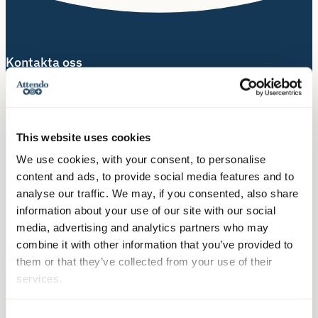
Kontakta oss
Telefon:
010-140 10 70
Besöksadress:
This website uses cookies
Hälsingegatan 49
113 31 Stockholm
We use cookies, with your consent, to personalise
content and ads, to provide social media features and to
Postadress:
analyse our traffic. We may, if you consented, also share
Box 3020, 103 61 Stockholm
information about your use of our site with our social
media, advertising and analytics partners who may
combine it with other information that you’ve provided to
them or that they’ve collected from your use of their
Våra tjänster
services.
Äldreboende
Hemtjänst