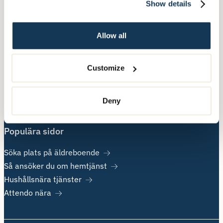
Show details
Hushållsnära tjänster
Nära Vård
Allow all
Övrig information
Customize
Om Attendo
Kontakt
Deny
Jobba hos oss
Populära sidor
Söka plats på äldreboende
Så ansöker du om hemtjänst
Hushållsnära tjänster
Attendo nära