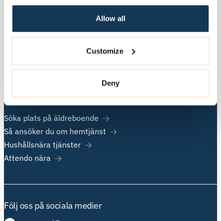
Allow all
Övrig information
Om Attendo
Customize
Kontakt
Jobba hos oss
Deny
Populära sidor
Söka plats på äldreboende
Så ansöker du om hemtjänst
Hushållsnära tjänster
Attendo nära
Följ oss på sociala medier