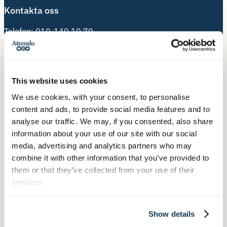
Kontakta oss
Telefon:
010-140 10 70
Besöksadress:
Hälsingegatan 49
113 31 Stockholm
This website uses cookies
We use cookies, with your consent, to personalise
Postadress:
content and ads, to provide social media features and to
Box 3020, 103 61 Stockholm
analyse our traffic. We may, if you consented, also share
information about your use of our site with our social
media, advertising and analytics partners who may
Våra tjänster
combine it with other information that you’ve provided to
them or that they’ve collected from your use of their
Äldreboende
services.
Hemtjänst
Hushållsnära tjänster
Show details
Nära Vård