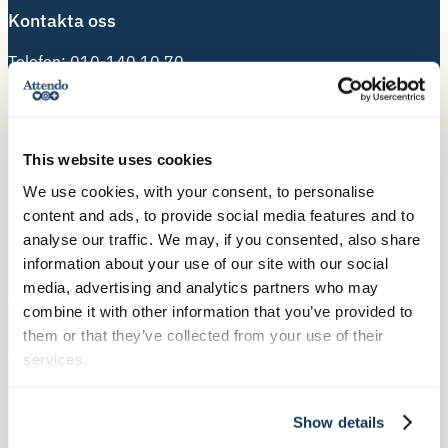
Kontakta oss
Telefon:
010-140 10 70
Besöksadress:
Hälsingegatan 49
113 31 Stockholm
This website uses cookies
We use cookies, with your consent, to personalise
Postadress:
content and ads, to provide social media features and to
Box 3020, 103 61 Stockholm
analyse our traffic. We may, if you consented, also share
information about your use of our site with our social
media, advertising and analytics partners who may
Våra tjänster
combine it with other information that you’ve provided to
them or that they’ve collected from your use of their
Äldreboende
services.
Hemtjänst
Hushållsnära tjänster
Show details
Nära Vård