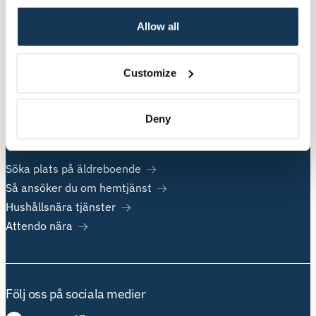
Allow all
Övrig information
Om Attendo
Customize
Kontakt
Jobba hos oss
Deny
Populära sidor
Söka plats på äldreboende
Så ansöker du om hemtjänst
Hushållsnära tjänster
Attendo nära
Följ oss på sociala medier