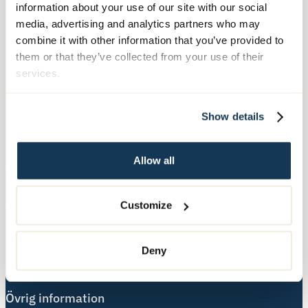
Telefon:
010-140 10 70
information about your use of our site with our social
media, advertising and analytics partners who may
Besöksadress:
combine it with other information that you’ve provided to
Hälsingegatan 49
them or that they’ve collected from your use of their
113 31 Stockholm
services.
Postadress:
Show details
Box 3020, 103 61 Stockholm
Allow all
Våra tjänster
Äldreboende
Customize
Hemtjänst
Hushållsnära tjänster
Deny
Nära Vård
Övrig information