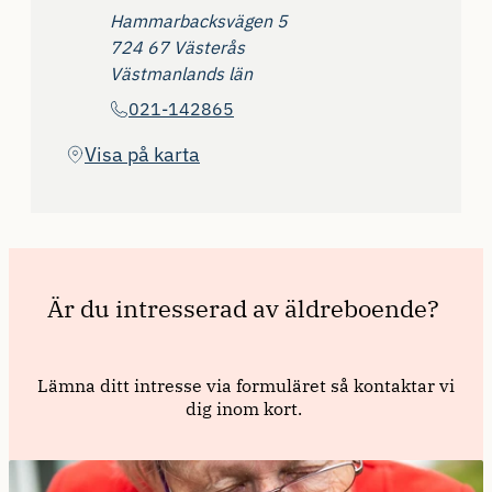
Adress
Hammarbacksvägen 5
724 67 Västerås
Västmanlands län
Telefon
021-142865
(Öppnas i ny flik)
Visa på karta