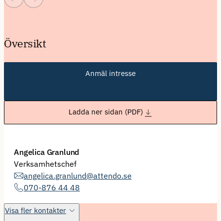
Översikt
Anmäl intresse
Ladda ner sidan (PDF)
Angelica Granlund
Verksamhetschef
angelica.granlund@attendo.se
070-876 44 48
Visa fler kontakter