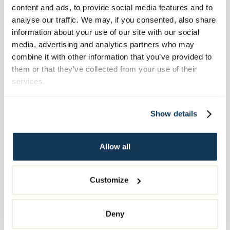
content and ads, to provide social media features and to
analyse our traffic. We may, if you consented, also share
Du har egen kontaktperson
information about your use of our site with our social
media, advertising and analytics partners who may
När du flyttar hit blir en av våra medarbetare din
combine it with other information that you’ve provided to
kontaktperson. Kontaktpersonen ansvarar lite extra för din
them or that they’ve collected from your use of their
omsorg och omvårdnad och du har även en
services.
omvårdnadsansvarig sjuksköterska. Tillsammans med
kontaktpersonen upprättar du en genomförandeplan, den
kan ses som en överenskommelse om hur du önskar att din
Show details
vård och omsorg ska utföras.
Vi har återkommande aktiviteter som till
Allow all
exempel gymnastik, tidnings/bok läsning, bingo, golf,
bakning, tipspromenader, balans och styrka, taktil massage
Customize
och manikyr. Vi har även tillgång till ett fint utegym i vår
trädgård där alla som vill kan använda sig av redskapen.
Deny