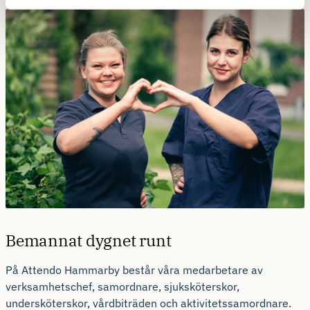
Bemannat dygnet runt
På Attendo Hammarby består våra medarbetare av
verksamhetschef, samordnare, sjuksköterskor,
undersköterskor, vårdbiträden och aktivitetssamordnare.