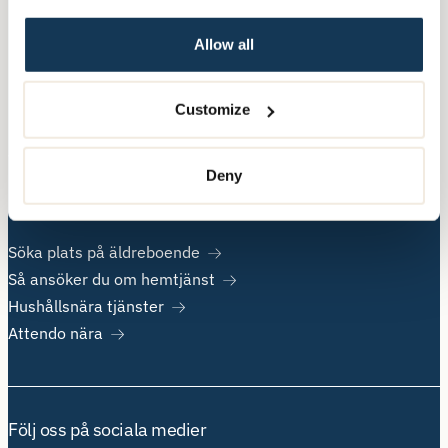
Allow all
Övrig information
Om Attendo
Customize
Kontakt
Jobba hos oss
Deny
Populära sidor
Söka plats på äldreboende
Så ansöker du om hemtjänst
Hushållsnära tjänster
Attendo nära
Följ oss på sociala medier