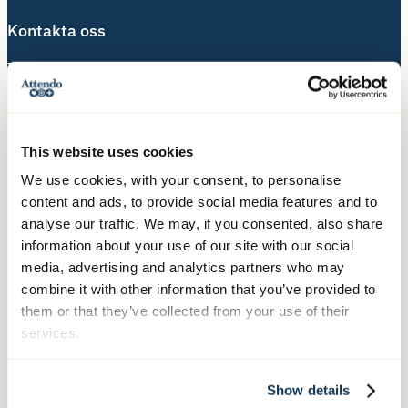
Kontakta oss
Telefon:
010-140 10 70
Besöksadress:
Hälsingegatan 49
This website uses cookies
113 31 Stockholm
We use cookies, with your consent, to personalise
Postadress:
content and ads, to provide social media features and to
Box 3020, 103 61 Stockholm
analyse our traffic. We may, if you consented, also share
information about your use of our site with our social
media, advertising and analytics partners who may
combine it with other information that you’ve provided to
Våra tjänster
them or that they’ve collected from your use of their
Äldreboende
services.
Hemtjänst
Hushållsnära tjänster
Show details
Nära Vård