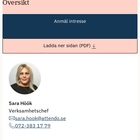
Översikt
Anmäl intresse
Ladda ner sidan (PDF)
Sara Höök
Verksamhetschef
sara.hook@attendo.se
072-383 17 79