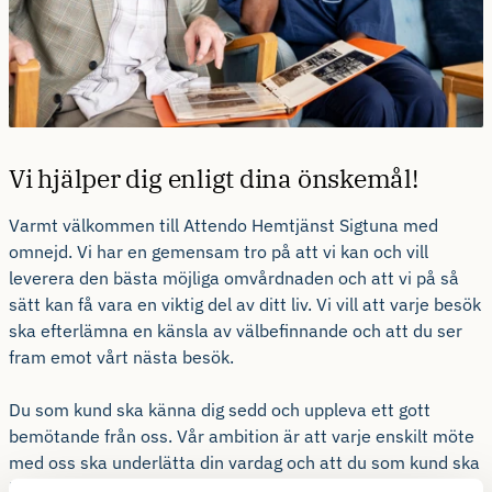
Vi hjälper dig enligt dina önskemål!
Varmt välkommen till Attendo Hemtjänst Sigtuna med
omnejd. Vi har en gemensam tro på att vi kan och vill
leverera den bästa möjliga omvårdnaden och att vi på så
sätt kan få vara en viktig del av ditt liv. Vi vill att varje besök
ska efterlämna en känsla av välbefinnande och att du ser
fram emot vårt nästa besök.
Du som kund ska känna dig sedd och uppleva ett gott
bemötande från oss. Vår ambition är att varje enskilt möte
med oss ska underlätta din vardag och att du som kund ska
känna dig trygg i att vi är lyhörda och ger dig hjälp