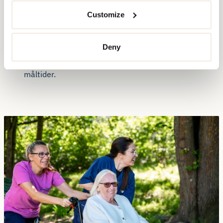
specifika behov.
Customize
Personligt anpassad inköpsassistering enligt
önskemål.
Deny
Matlagning med näringsrika och välsmakande
måltider.