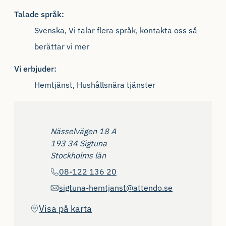
Talade språk:
Svenska, Vi talar flera språk, kontakta oss så
berättar vi mer
Vi erbjuder:
Hemtjänst, Hushållsnära tjänster
Adress
Nässelvägen 18 A
193 34 Sigtuna
Stockholms län
Telefon
08-122 136 20
Epost
sigtuna-hemtjanst@attendo.se
(Öppnas i ny flik)
Visa på karta