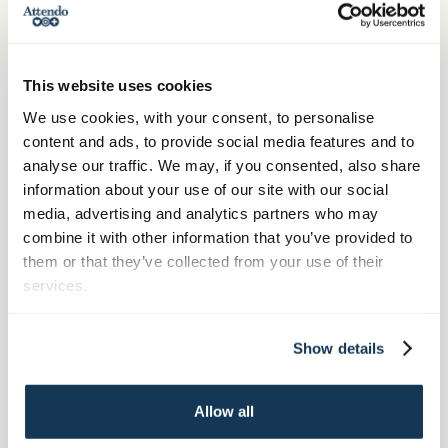
anpassad efter dina behov.
Vi har även verksamhet i Sätuna/Märsta -
Attendo
This website uses cookies
Hemtjänst Sätuna
.
We use cookies, with your consent, to personalise
content and ads, to provide social media features and to
analyse our traffic. We may, if you consented, also share
information about your use of our site with our social
Personlig hemtjänst
media, advertising and analytics partners who may
combine it with other information that you’ve provided to
them or that they’ve collected from your use of their
Vi finns här för att göra din vardag enklare
services.
med tjänster som:
Show details
Personlig omsorg för vardagliga sysslor, bland annat
hygien och hjälp med klädsel.
Allow all
Hemstädning och tvättservice som möter dina