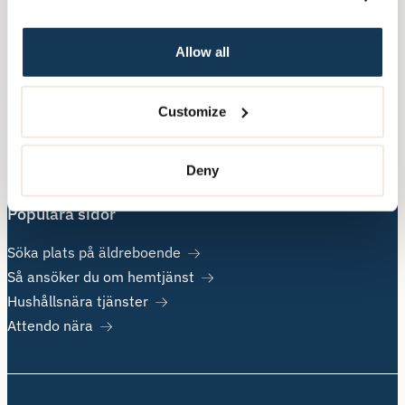
Nära Vård
Allow all
Övrig information
Customize
Om Attendo
Kontakt
Jobba hos oss
Deny
Populära sidor
Söka plats på äldreboende
Så ansöker du om hemtjänst
Hushållsnära tjänster
Attendo nära