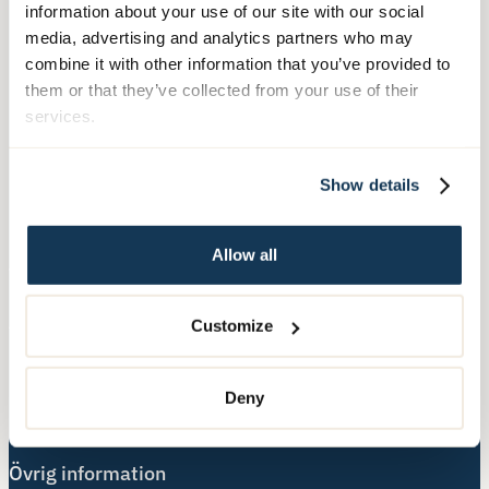
Telefon:
010-140 10 70
information about your use of our site with our social
media, advertising and analytics partners who may
Besöksadress:
combine it with other information that you’ve provided to
Hälsingegatan 49
them or that they’ve collected from your use of their
113 31 Stockholm
services.
Postadress:
Show details
Box 3020, 103 61 Stockholm
Allow all
Våra tjänster
Äldreboende
Customize
Hemtjänst
Hushållsnära tjänster
Deny
Nära Vård
Övrig information