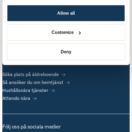
Allow all
Övrig information
Om Attendo
Customize
Kontakt
Jobba hos oss
Deny
Populära sidor
Söka plats på äldreboende
Så ansöker du om hemtjänst
Hushållsnära tjänster
Attendo nära
Följ oss på sociala medier