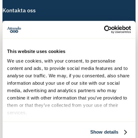
Kontakta oss
Telefon:
010-140 10 70
Besöksadress:
Hälsingegatan 49
This website uses cookies
113 31 Stockholm
We use cookies, with your consent, to personalise
Postadress:
content and ads, to provide social media features and to
Box 3020, 103 61 Stockholm
analyse our traffic. We may, if you consented, also share
information about your use of our site with our social
media, advertising and analytics partners who may
combine it with other information that you’ve provided to
Våra tjänster
them or that they’ve collected from your use of their
Äldreboende
services.
Hemtjänst
Hushållsnära tjänster
Show details
Nära Vård