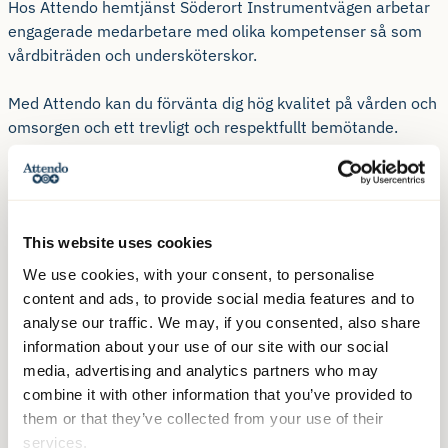
Hos Attendo hemtjänst Söderort Instrumentvägen arbetar
engagerade medarbetare med olika kompetenser så som
vårdbiträden och undersköterskor.
Med Attendo kan du förvänta dig hög kvalitet på vården och
omsorgen och ett trevligt och respektfullt bemötande.
Vi ser det som självklart att våra medarbetare bär
arbetskläder och synlig ID-bricka för din trygghets skull.
This website uses cookies
Har du frågor om vilka språk våra medarbetare talar,
kontakta oss gärna!
We use cookies, with your consent, to personalise
content and ads, to provide social media features and to
Läs på kommunens webbplats vad hemtjänst kostar
analyse our traffic. We may, if you consented, also share
information about your use of our site with our social
media, advertising and analytics partners who may
combine it with other information that you’ve provided to
them or that they’ve collected from your use of their
services.