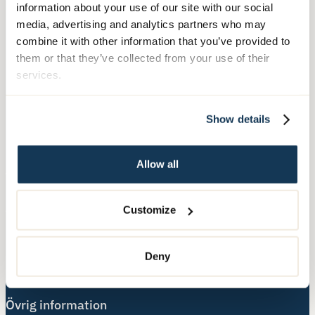
Telefon:
010-140 10 70
information about your use of our site with our social
media, advertising and analytics partners who may
Besöksadress:
combine it with other information that you’ve provided to
Hälsingegatan 49
them or that they’ve collected from your use of their
113 31 Stockholm
services.
Postadress:
Show details
Box 3020, 103 61 Stockholm
Allow all
Våra tjänster
Äldreboende
Customize
Hemtjänst
Hushållsnära tjänster
Deny
Nära Vård
Övrig information