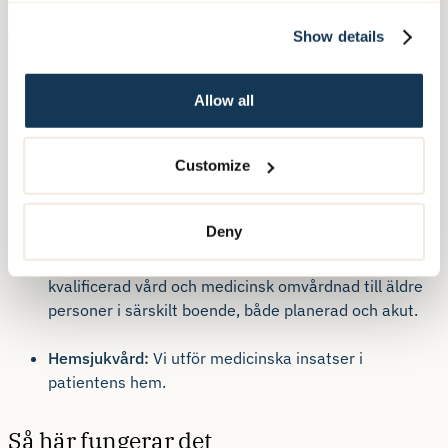
Vårt mobila team arbetar med flera typer av
verksamheter och kan bistå med vård och
Show details
omsorg inom:
Allow all
LSS (Lagen om stöd och service till vissa
funktionshindrade):
Vi ger stöd och hjälp till personer
med olika typer av funktionsnedsättningar, och
Customize
säkerställer att de får den vård och omsorg de
behöver i sitt eget hem.
Deny
SÄBO (Särskilt boende för äldre):
Vi erbjuder
kvalificerad vård och medicinsk omvårdnad till äldre
personer i särskilt boende, både planerad och akut.
Hemsjukvård:
Vi utför medicinska insatser i
patientens hem.
Så här fungerar det