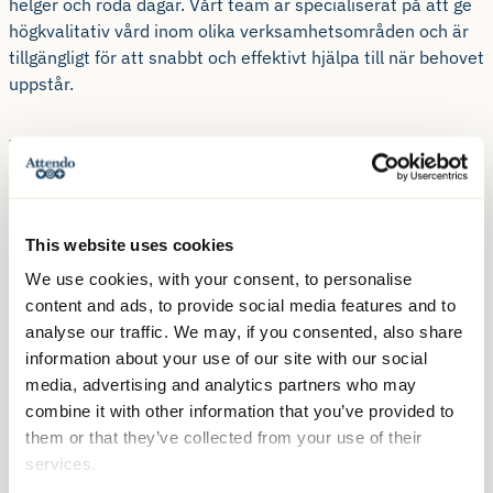
helger och röda dagar. Vårt team är specialiserat på att ge
högkvalitativ vård inom olika verksamhetsområden och är
tillgängligt för att snabbt och effektivt hjälpa till när behovet
uppstår.
Teamets sammansättning
Vårt team består av erfarna och kompetenta
sjuksköterskor som har en bred kunskap inom olika
This website uses cookies
vårdformer och verksamheter. Vi arbetar i nära samarbete
med andra vårdgivare och har stor erfarenhet av att möta
We use cookies, with your consent, to personalise
olika typer av vårdbehov.
content and ads, to provide social media features and to
analyse our traffic. We may, if you consented, also share
information about your use of our site with our social
media, advertising and analytics partners who may
combine it with other information that you’ve provided to
Omfattande vårdtjänster
them or that they’ve collected from your use of their
services.