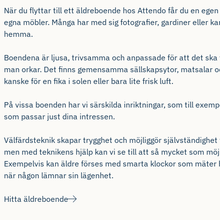
När du flyttar till ett äldreboende hos
Attendo
får du en egen
egna möbler. Många har med sig fotografier, gardiner eller k
hemma.
Boendena är ljusa, trivsamma och anpassade för att det ska va
man orkar. Det finns gemensamma sällskapsytor, matsalar och o
kanske för en fika i solen eller bara lite frisk luft.
På vissa boenden har vi särskilda inriktningar, som till exempe
som passar just dina intressen.
Välfärdsteknik skapar trygghet och möjliggör självständighet
men med teknikens hjälp kan vi se till att så mycket som mö
Exempelvis kan äldre förses med smarta klockor som mäter häls
när någon lämnar sin lägenhet.
Hitta äldreboende