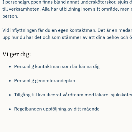
I personalgruppen finns bland annat undersköterskor, sjuksk
till verksamheten. Alla har utbildning inom sitt område, men d
person.
Vid inflyttningen får du en egen
kontakt
man
. Det är en
medar
upp hur du har det och som stämmer av att dina behov och ön
Vi
ger dig:
Personlig kontakt
man
som lär känna dig
Person
lig
genomförandeplan
Tillgång till kvalificerat vårdteam med läkare, sjuksköt
Regelbunden uppföljning av ditt mående