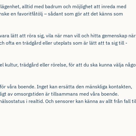
 lägenhet, alltid med badrum och möjlighet att inreda med
anske en favoritfåtölj – sådant som gör att det känns som
ra lätt att röra sig, vila när man vill och hitta gemenskap när
fta en trädgård eller uteplats som är lätt att ta sig till
-
l kultur, trädgård eller rörelse, för att du ska kunna välja någo
 för våra boende. Inget kan ersätta den mänskliga kontakten,
jligt av omsorgstiden är tillsammans med våra boende.
ostatus i realtid. Och sensorer kan känna av allt från fall til