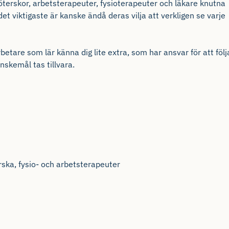
öterskor, arbetsterapeuter, fysioterapeuter och läkare knutna
et viktigaste är kanske ändå deras vilja att verkligen se varje
betare
som lär känna dig lite extra, som har ansvar för att följ
skemål tas tillvara.
erska, fysio- och arbetsterapeuter