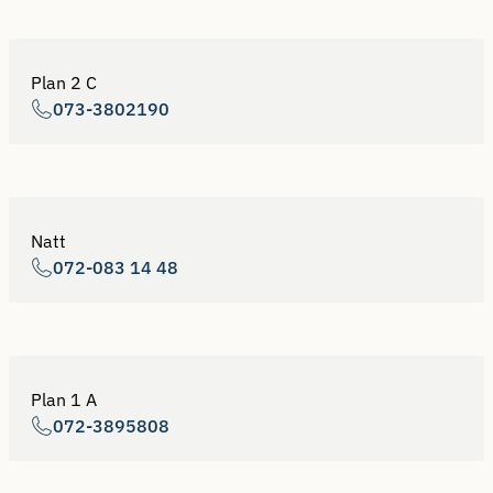
Plan 2 C
073-3802190
Natt
072-083 14 48
Plan 1 A
072-3895808