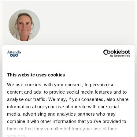
Minna Koivunen-Mohammed
Biträdande verksamhetschef
minna.koivunen.mohammed@attendo.se
076-525 71 28
This website uses cookies
We use cookies, with your consent, to personalise
content and ads, to provide social media features and to
analyse our traffic. We may, if you consented, also share
information about your use of our site with our social
Sjuksköterska
media, advertising and analytics partners who may
072-3895816
combine it with other information that you’ve provided to
them or that they’ve collected from your use of their
services.