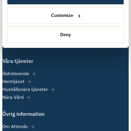
Besöksadress:
Hälsingegatan 49
Customize
113 31 Stockholm
Postadress:
Deny
Box 3020, 103 61 Stockholm
Våra tjänster
Äldreboende
Hemtjänst
Hushållsnära tjänster
Nära Vård
Övrig information
Om Attendo