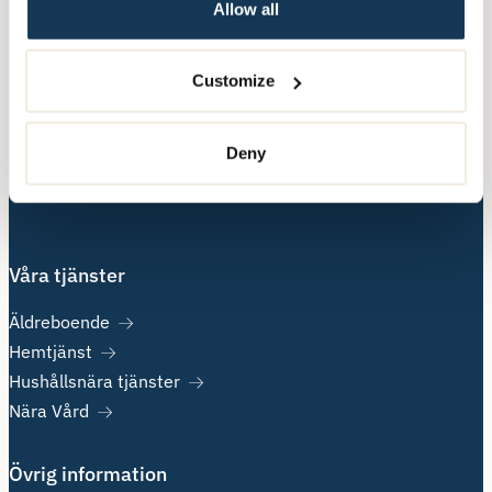
Telefon:
010-140 10 70
Allow all
Besöksadress:
Hälsingegatan 49
Customize
113 31 Stockholm
Deny
Postadress:
Box 3020, 103 61 Stockholm
Våra tjänster
Äldreboende
Hemtjänst
Hushållsnära tjänster
Nära Vård
Övrig information