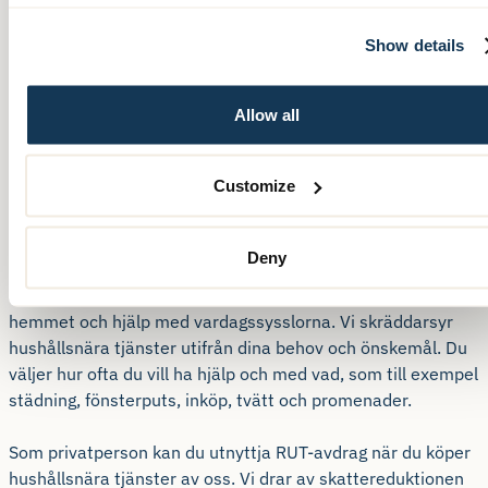
Show details
Allow all
Hushållsnära tjänster utifrån dina behov
Customize
och önskemål
Deny
För dig som vill ha service utöver ditt beviljade bistånd eller
inte har något bistånd alls, kan vi erbjuda avlastning i
hemmet och hjälp med vardagssysslorna. Vi skräddarsyr
hushållsnära tjänster utifrån dina behov och önskemål. Du
väljer hur ofta du vill ha hjälp och med vad, som till exempel
städning, fönsterputs, inköp, tvätt och promenader.
Som privatperson kan du utnyttja RUT-avdrag när du köper
hushållsnära tjänster av oss. Vi drar av skattereduktionen