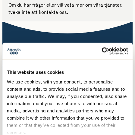
Om du har frågor eller vill veta mer om våra tjänster,
tveka inte att kontakta oss.
Kontakta oss
Telefon:
010-140 10 70
This website uses cookies
Besöksadress:
We use cookies, with your consent, to personalise
Hälsingegatan 49
content and ads, to provide social media features and to
113 31 Stockholm
analyse our traffic. We may, if you consented, also share
information about your use of our site with our social
Postadress:
media, advertising and analytics partners who may
Box 3020, 103 61 Stockholm
combine it with other information that you’ve provided to
them or that they’ve collected from your use of their
services.