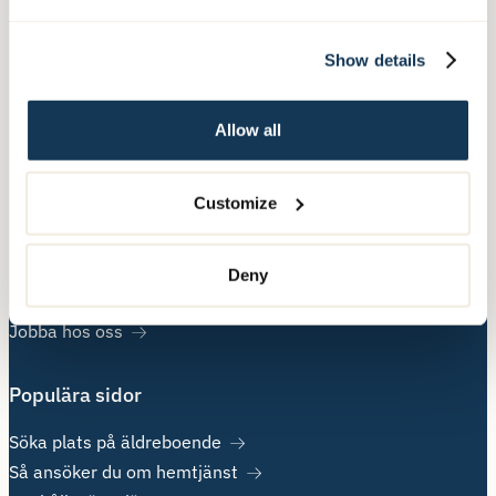
Våra tjänster
Show details
Äldreboende
Hemtjänst
Hushållsnära tjänster
Allow all
Nära Vård
Customize
Övrig information
Om Attendo
Deny
Kontakt
Jobba hos oss
Populära sidor
Söka plats på äldreboende
Så ansöker du om hemtjänst