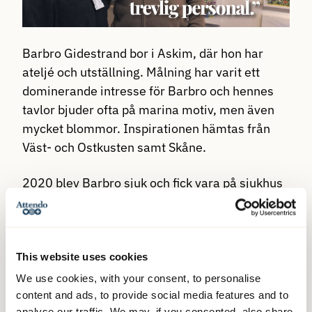
Barbro Gidestrand bor i Askim, där hon har
ateljé och utställning. Målning har varit ett
dominerande intresse för Barbro och hennes
tavlor bjuder ofta på marina motiv, men även
mycket blommor. Inspirationen hämtas från
Väst- och Ostkusten samt Skåne.
2020 blev Barbro sjuk och fick vara på sjukhus
under en period. Då konstaterades också att
det skulle behövas viss hemtjänst efter
hemkomsten.
This website uses cookies
– Jag såg i en tidning att Attendo hemtjänst
We use cookies, with your consent, to personalise
skulle etablera sig i Göteborg. Jag tog kontakt
content and ads, to provide social media features and to
analyse our traffic. We may, if you consented, also share