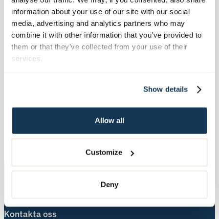
och då kom Frida och Marie och hälsade på.
information about your use of our site with our social
Jag visste inte ett dugg om företaget men när
media, advertising and analytics partners who may
tjejerna dök upp fick jag ett väldigt bra första
combine it with other information that you’ve provided to
intryck. Vi hade en god dialog och det var
them or that they’ve collected from your use of their
överhuvudtaget en bra känsla. Och så har det
services.
fortsatt; fantastiskt bemötande och bra och
trevlig personal. De är tillmötesgående och de
Show details
gör vad man ber dem om. Det uppskattar jag
verkligen, säger Barbro.
Allow all
Läs mer om hemtjänst i Göteborg här.
Customize
Deny
Kontakta oss