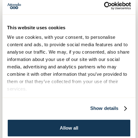
vara att hitta rätt hjälpmedel och
verktyg, anpassa miljön eller stötta
kollegorna i hur vi tillsammans kan
This website uses cookies
underlätta vardagen. Det bästa är att
We use cookies, with your consent, to personalise
se glädjen när någon klarar något på
content and ads, to provide social media features and to
egen hand igen – då vet man att man
analyse our traffic. We may, if you consented, also share
har gjort skillnad.”
information about your use of our site with our social
media, advertising and analytics partners who may
– Per Fridholm, arbetsterapeut Nära
combine it with other information that you’ve provided to
Vård, Attendo
them or that they’ve collected from your use of their
services.
Tack till Per och alla arbetsterapeuter inom
Attendo för ert engagemang, er kunskap och
Show details
ert hjärta för omsorgen. Ni gör verklig skillnad
– varje dag!
Allow all
Läs mer om
vad Nära vård är
.