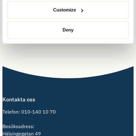
Customize
Vill du jobba med oss?
Besök vår karriärsida
för att se lediga tjänster eller connecta med
Deny
oss.
Kontakta oss
Telefon:
010-140 10 70
Besöksadress:
Hälsingegatan 49