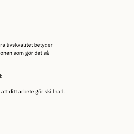
bra livskvalitet betyder
tionen som gör det så
d:
tt ditt arbete gör skillnad.