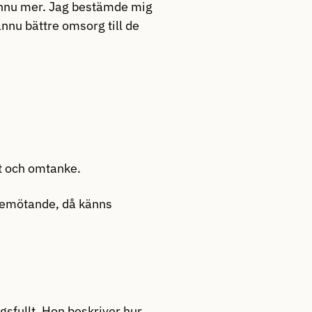
nnu mer. Jag bestämde mig
ännu bättre omsorg till de
kt och omtanke.
 bemötande, då känns
gsfullt. Hon beskriver hur