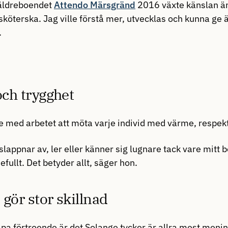
 äldreboendet
Attendo Märsgränd
2016 växte känslan ä
ersköterska. Jag ville förstå mer, utvecklas och kunna ge 
.
och trygghet
te med arbetet att möta varje individ med värme, respe
slappnar av, ler eller känner sig lugnare tack vare mitt
fullt. Det betyder allt, säger hon.
gör stor skillnad
apa förtroende är det Solange tycker är allra mest menin