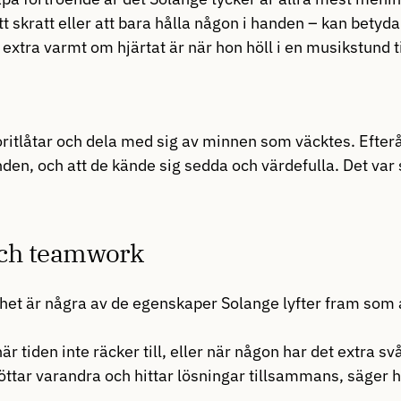
tt skratt eller att bara hålla någon i handen – kan betyd
extra varmt om hjärtat är när hon höll i en musikstund
voritlåtar och dela med sig av minnen som väcktes. Efte
n, och att de kände sig sedda och värdefulla. Det var så
och teamwork
het är några av de egenskaper Solange lyfter fram som 
tiden inte räcker till, eller när någon har det extra svår
öttar varandra och hittar lösningar tillsammans, säger 