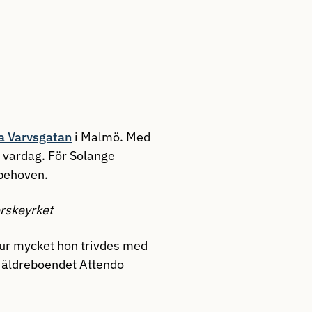
a Varvsgatan
i Malmö
. Med
s vardag. För Solange
 behoven.
erskeyrket
ur mycket hon trivdes med
l äldreboendet Attendo