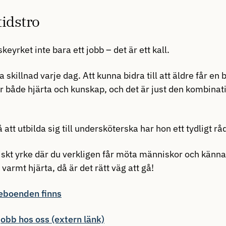
tidstro
eyrket inte bara ett jobb – det är ett kall.
a skillnad varje dag. Att kunna bidra till att äldre får en 
r både hjärta och kunskap, och det är just den kombina
att utbilda sig till undersköterska har hon ett tydligt rå
tiskt yrke där du verkligen får möta människor och känna a
armt hjärta, då är det rätt väg att gå!
reboenden finns
 jobb hos oss (extern länk)