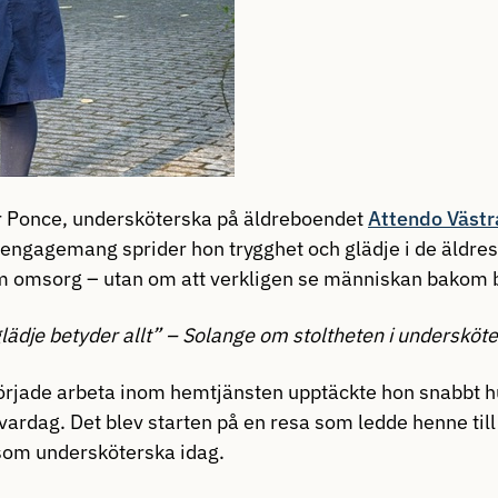
r Ponce
, undersköterska på äldreboendet
Attendo Västr
 engagemang sprider hon trygghet och glädje i de äldre
om omsorg – utan om att verkligen se människan bakom
glädje betyder allt” – Solange om stoltheten i undersköt
rjade arbeta inom hemtjänsten upptäckte hon snabbt h
vardag. Det blev starten på en resa som ledde henne til
 som undersköterska idag.