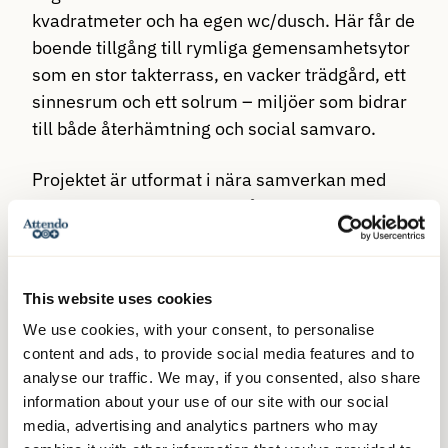
kvadratmeter och ha egen wc/dusch. Här får de
boende tillgång till rymliga gemensamhetsytor
som en stor takterrass, en vacker trädgård, ett
sinnesrum och ett solrum – miljöer som bidrar
till både återhämtning och social samvaro.
Projektet är utformat i nära samverkan med
arkitekter specialiserade på omsorgsmiljöer
och uppförs miljöcertifierat, vilket innebär flera
hållbarhetsfördelar, bland annat solceller på
taket, fjärrvärme, golvvärme i badrummen och
This website uses cookies
komfortkyla i ventilationen.
We use cookies, with your consent, to personalise
content and ads, to provide social media features and to
Inflyttning planeras till första kvartalet 2027.
analyse our traffic. We may, if you consented, also share
Vi ser fram emot att få välkomna de första
information about your use of our site with our social
hyresgästerna till ett äldreboende som
media, advertising and analytics partners who may
kombinerar moderna, ändamålsenliga lokaler