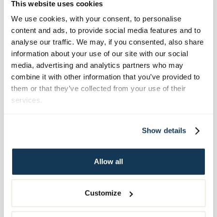
This website uses cookies
We use cookies, with your consent, to personalise
content and ads, to provide social media features and to
analyse our traffic. We may, if you consented, also share
information about your use of our site with our social
media, advertising and analytics partners who may
combine it with other information that you’ve provided to
them or that they’ve collected from your use of their
Mingel och firande i
services.
trädgården
Show details
Efter utdelningen fortsatte firandet med mingel
i trädgården. Gästerna bjöds på bubbel och
Allow all
snittar tillagade av Attendo Tunagårdens eget
kök.
Customize
Det blev en uppskattad stund där boende,
närstående och medarbetare samlades för att