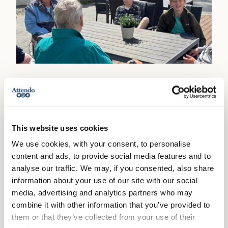
En dag fylld av aktiviteter och
gemenskap
This website uses cookies
Under träffen bjöds det på fika, grillkorv, glass
We use cookies, with your consent, to personalise
och aktiviteter på boendets innergård. Eleverna
content and ads, to provide social media features and to
fick även prova övningar som gav en inblick i
analyse our traffic. We may, if you consented, also share
hur det kan kännas att bli äldre. Norrtelje
information about your use of our site with our social
media, advertising and analytics partners who may
Tidning beskriver hur mötet präglades av
combine it with other information that you’ve provided to
nyfikenhet, respekt och engagemang mellan de
them or that they’ve collected from your use of their
unga och äldre deltagarna.