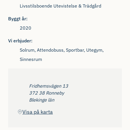
Livsstilsboende Utevistelse & Trädgård
Byggt år:
2020
Vi erbjuder:
Solrum, Attendobuss, Sportbar, Utegym,
Sinnesrum
Adress
Fridhemsvägen 13
372 38 Ronneby
Blekinge län
(Öppnas i ny flik)
Visa på karta