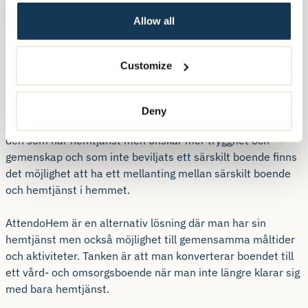
Allow all
AttendoHem – ett boende för
Customize
gemenskap och trygghet
23 lägenheter på Fridhemsvägen kommer vara
Deny
AttendoHem, vilket innebär ett boende med hemtjänst. För
den som har hemtjänst men önskar mer trygghet och
gemenskap och som inte beviljats ett särskilt boende finns
det möjlighet att ha ett mellanting mellan särskilt boende
och hemtjänst i hemmet.
AttendoHem är en alternativ lösning där man har sin
hemtjänst men också möjlighet till gemensamma måltider
och aktiviteter. Tanken är att man konverterar boendet till
ett vård- och omsorgsboende när man inte längre klarar sig
med bara hemtjänst.