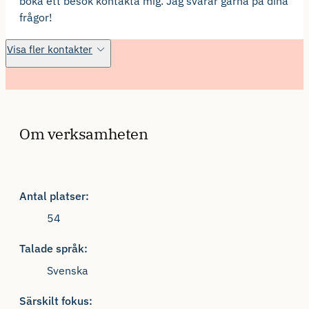
boka ett besök kontakta mig. Jag svarar gärna på dina
frågor!
Visa fler kontakter
Om verksamheten
Antal platser:
54
Talade språk:
Svenska
Särskilt fokus: