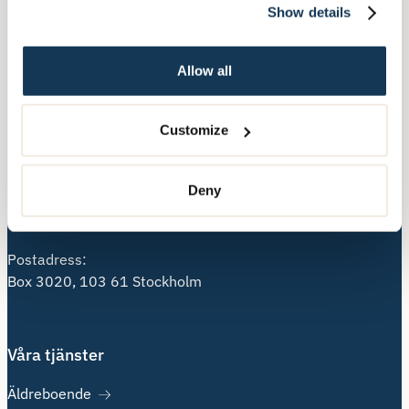
Show details
Allow all
Kontakta oss
Telefon:
010-140 10 70
Customize
Besöksadress:
Deny
Hälsingegatan 49
113 31 Stockholm
Postadress:
Box 3020, 103 61 Stockholm
Våra tjänster
Äldreboende