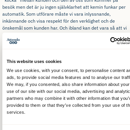
”klicka” mellan kunden och den av oss som kommer på
besök men det är ju ingen självklarhet att kemin funkar per
automatik. Som utförare måste vi vara inlyssnande,
inkännande och visa respekt för den verklighet och de
önskemål som kunden har. Och ibland kan det vara så att vi
utför både biståndsprövad hemtjänst och hushållsnära åt
samma kund. Man lär sig hitta och man blir ju liksom
kompisar. Jag har ju varit här så pass länge så det går
liksom av sig självt nu. Det är ju inte bara det att man
This website uses cookies
faktiskt städar och fixar, det blir ju också en social stund då
man faktiskt har någon att slänga några ord med under
We use cookies, with your consent, to personalise content a
tiden som arbetet pågår. Och ibland hinner vi till och med
ads, to provide social media features and to analyse our traff
att sitta ned och ta en fika, säger Kicki.
We may, if you consented, also share information about your
use of our site with our social media, advertising and analyti
– Den dagen jag kände att jag behövde hjälp ringde jag
partners who may combine it with other information that you’
alltså till Attendo och sedan tog det inte lång tid innan Kicki
provided to them or that they’ve collected from your use of th
kom åkande på sin cykel och så är det fortfarande.
services.
Varannan fredag kommer hon och då blir det ett glatt möte.
Vanligtvis är det städning – dammsugning, damning och