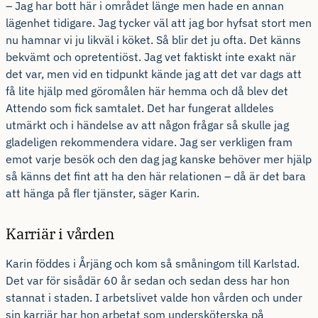
– Jag har bott här i området länge men hade en annan
lägenhet tidigare. Jag tycker väl att jag bor hyfsat stort men
nu hamnar vi ju likväl i köket. Så blir det ju ofta. Det känns
bekvämt och opretentiöst. Jag vet faktiskt inte exakt när
det var, men vid en tidpunkt kände jag att det var dags att
få lite hjälp med göromålen här hemma och då blev det
Attendo som fick samtalet. Det har fungerat alldeles
utmärkt och i händelse av att någon frågar så skulle jag
gladeligen rekommendera vidare. Jag ser verkligen fram
emot varje besök och den dag jag kanske behöver mer hjälp
så känns det fint att ha den här relationen – då är det bara
att hänga på fler tjänster, säger Karin.
Karriär i vården
Karin föddes i Årjäng och kom så småningom till Karlstad.
Det var för sisådär 60 år sedan och sedan dess har hon
stannat i staden. I arbetslivet valde hon vården och under
sin karriär har hon arbetat som undersköterska på