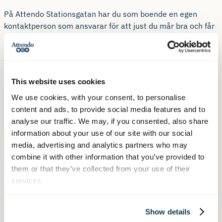
På Attendo Stationsgatan har du som boende en egen
kontaktperson som ansvarar för att just du mår bra och får
den hjälp du behöver såsom dusch, toalettbesök eller
städning. Kontaktpersonen kan även underlätta vid kontakt
med anhöriga eller annan närstående. Den boende har en
omvårdnadsansvarig sjuksköterska som ansvarar för den
This website uses cookies
boendes hälsosituation i samråd med läkare.
We use cookies, with your consent, to personalise
content and ads, to provide social media features and to
analyse our traffic. We may, if you consented, also share
information about your use of our site with our social
media, advertising and analytics partners who may
combine it with other information that you’ve provided to
them or that they’ve collected from your use of their
services.
Show details