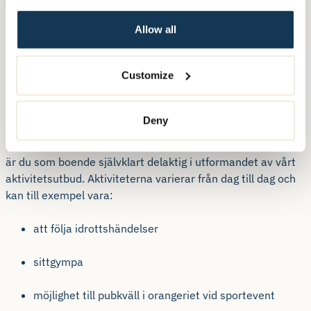
Allow all
Customize
Stort aktivitetsutbud
Deny
Vår strävan är att skapa meningsfulla och trevliga dagar
utifrån varje boendes unika förmåga och önskan och därför
är du som boende självklart delaktig i utformandet av vårt
aktivitetsutbud. Aktiviteterna varierar från dag till dag och
kan till exempel vara:
att följa idrottshändelser
sittgympa
möjlighet till pubkväll i orangeriet vid sportevent